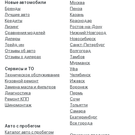
Новые автомобили
Москва
Бренды
Пенза
Лучшие авто
Казань
Кредиты
Краснодар
Лизинг
Ростов-на-Дону
Сравнения моделей
Нижний Новгород
Дилеры
Новосибирск
Трейд-ин
Санкт-Петербург
Отзывы об авто
Волгоград
Отзывы о дилерах
Тамбов
Мурманск
Сервисы и ТО
Уфа
Техническое обслуживание
Челябинск
Кузовной ремонт
Ижевск
Замена масла и фильтров
Воронеж
Диагностика
Пермь
Ремонт КПП
Сочи
Шиномонтаж
Тольятти
Самара
Екатеринбург
Все города
Авто с пробегом
Каталог авто с пробегом
Описание продукта