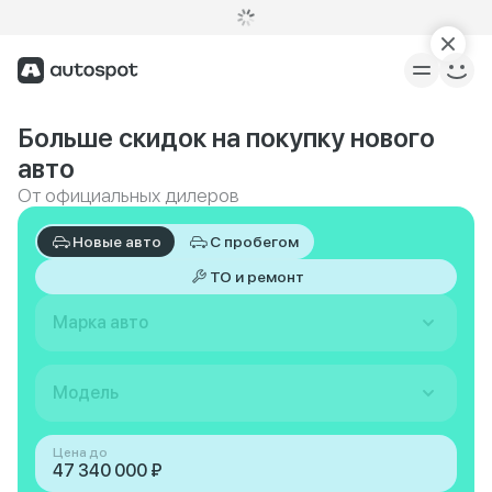
Больше скидок на покупку нового
авто
От официальных дилеров
Новые авто
С пробегом
ТО и ремонт
Марка авто
Модель
Цена до