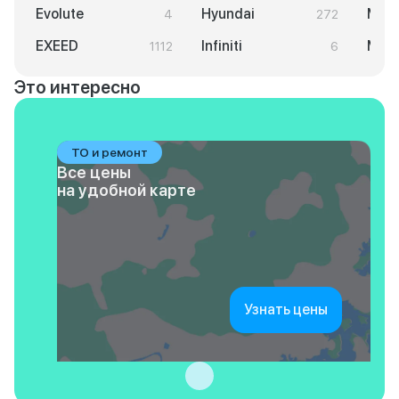
Evolute
Hyundai
Maz
4
272
EXEED
Infiniti
Merc
1112
6
Это интересно
ТО и ремонт
Все цены
на удобной карте
Узнать цены