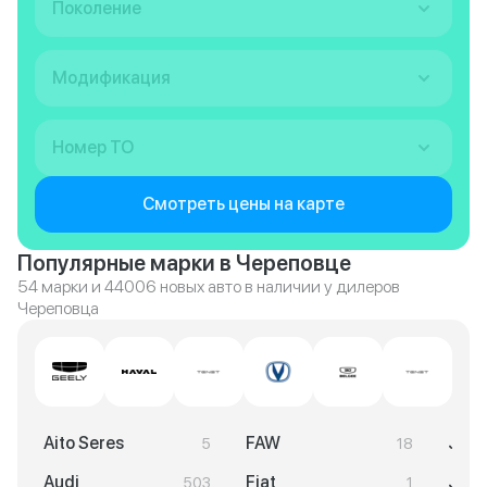
Поколение
Модификация
Номер ТО
Смотреть цены на карте
Популярные марки в Череповце
54 марки и 44006 новых авто в наличии у дилеров
Череповца
Aito Seres
FAW
JAC
5
18
Audi
Fiat
Jaec
503
1