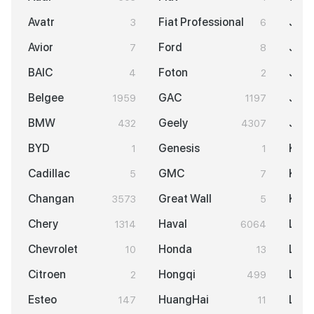
Avatr
Fiat Professional
Jagu
3
6
Avior
Ford
Jeep
7
8
BAIC
Foton
Jela
4
2
Belgee
GAC
Jeto
1959
1197
BMW
Geely
Jett
432
4307
BYD
Genesis
KGM
1
1
Cadillac
GMC
KIA
5
7
Changan
Great Wall
Knew
3573
5
Chery
Haval
LAD
1314
6064
Chevrolet
Honda
Land
10
13
Citroen
Hongqi
Lexu
2
499
Esteo
HuangHai
Lixi
147
11