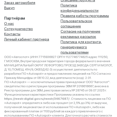
Заказ автомобиля
Политика
Выкуп
конфиденциальности
Правила работы программы
Партнёрам
Пользовательское
О нас
соглашение
Сотрудничество
Согласие на получение
Контакты
рекламных рассылок
Личный кабинет партнера
Политика для контента,
генерируемого
пользователями
ООО «Автоспот» (ИНН 7715936827 ОРГН 1127746774825 адрес 111250,
Г.МОСКВА, Внутригородская территория города федерального значения
МУНИЦИПАЛЬНЫЙ ОКРУГ ЛЕФОРТОВО, ПРОЕЗД ЗАВОДА СЕРП И МОЛОТ,
Д. 10, ПОМЕЩ. 41Н/9, ОКВЭД 62.0) осуществляет деятельность по
разработке ПО «Autospot» и предоставлению лицензий на ПО. Согласно
Приказу Минцифры от 08.10.22, вид деятельности (код): 2.01.
ПО «Autospot» — исключительные права принадлежат ООО "Автоспот":
свидетельство о регистрации программы ЭВМ № 2018618687, внесена в
Реестр программ для ЭВМ, реестровая запись № 28745 от 09.07.2025 г.
Функциональные характеристики Программы указаны по ссылке:
https://reestr.digital.gov.ru/reestr/3467687/
. Стоимость лицензии на ПО
«Autospot» определяется либо как процент (от 2,5% до 3%) от выручки,
полученной лицензиатом от использования ПО «Autospot», либо как
фиксированный платеж от 1100 рублей за каждого привлеченного с
использованием ПО «Autospot» клиента. Для точного расчета стоимости