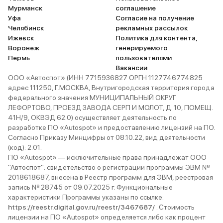
Мурманск
соглашение
Уфа
Согласие на получение
Челябинск
рекламных рассылок
Ижевск
Политика для контента,
Воронеж
генерируемого
Пермь
пользователями
Вакансии
ООО «Автоспот» (ИНН 7715936827 ОРГН 1127746774825
адрес 111250, Г.МОСКВА, Внутригородская территория города
федерального значения МУНИЦИПАЛЬНЫЙ ОКРУГ
ЛЕФОРТОВО, ПРОЕЗД ЗАВОДА СЕРП И МОЛОТ, Д. 10, ПОМЕЩ.
41Н/9, ОКВЭД 62.0) осуществляет деятельность по
разработке ПО «Autospot» и предоставлению лицензий на ПО.
Согласно Приказу Минцифры от 08.10.22, вид деятельности
(код): 2.01.
ПО «Autospot» — исключительные права принадлежат ООО
"Автоспот": свидетельство о регистрации программы ЭВМ №
2018618687, внесена в Реестр программ для ЭВМ, реестровая
запись № 28745 от 09.07.2025 г. Функциональные
характеристики Программы указаны по ссылке:
https://reestr.digital.gov.ru/reestr/3467687/
. Стоимость
лицензии на ПО «Autospot» определяется либо как процент