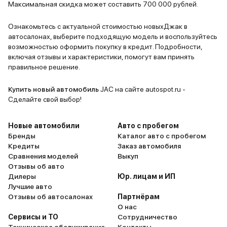
автомобиль.
есть все н
Максимальная скидка может составить 700 000 рублей.
кондиционе
сенсорным 
Ознакомьтесь с актуальной стоимостью новыхДжак в
автосалонах, выберите подходящую модель и воспользуйтесь
заднего ви
возможностью оформить покупку в кредит. Подробности,
устраивает
включая отзывы и характеристики, помогут вам принять
правильное решение.
Купить новый автомобиль
JAC на сайте autospot.ru -
Сделайте свой выбор!
Новые автомобили
Авто с пробегом
Бренды
Каталог авто с пробегом
Кредиты
Заказ автомобиля
Сравнения моделей
Выкуп
Отзывы об авто
Дилеры
Юр. лицам и ИП
Лучшие авто
Отзывы об автосалонах
Партнёрам
О нас
Сервисы и ТО
Сотрудничество