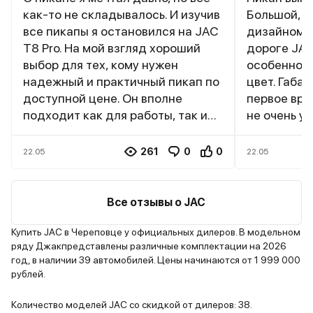
как-то не складывалось. И изучив
Большой, в
все пикапы я остановился на JAC
дизайном п
T8 Pro. На мой взгляд хороший
дороге JAC
выбор для тех, кому нужен
особенно е
надежный и практичный пикап по
цвет. Габа
доступной цене. Он вполне
первое вре
подходит как для работы, так и
не очень у
для активного отдыха. Конечно,
быстро. Ку
есть некоторые compromises в
возил в нем
261
0
0
22.05
22.05
плане материалов и комфорта, но
строймате
за свою цену это вполне
друга). Вн
оправданный автомобиль. Если
просто, но
Все отзывы о JAC
вы ищете "рабочую лошадку" с
Пластик же
хорошим соотношением цены и
добротно, 
Купить JAC в Череповце у официальных дилеров. В модельном
ряду Джакпредставлены различные комплектации на 2026
качества, то JAC T8 Pro стоит
болтается.
год, в наличии 39 автомобилей. Цены начинаются от 1 999 000
рассмотреть. Полный привод
боковой по
рублей.
подключаемый, есть понижающая
поездках с
передача. Обожаю этот
Комплектац
Количество моделей JAC со скидкой от дилеров: 38.