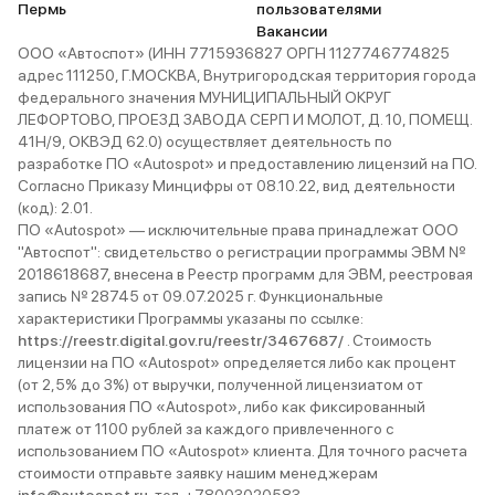
Пермь
пользователями
Вакансии
ООО «Автоспот» (ИНН 7715936827 ОРГН 1127746774825
адрес 111250, Г.МОСКВА, Внутригородская территория города
федерального значения МУНИЦИПАЛЬНЫЙ ОКРУГ
ЛЕФОРТОВО, ПРОЕЗД ЗАВОДА СЕРП И МОЛОТ, Д. 10, ПОМЕЩ.
41Н/9, ОКВЭД 62.0) осуществляет деятельность по
разработке ПО «Autospot» и предоставлению лицензий на ПО.
Согласно Приказу Минцифры от 08.10.22, вид деятельности
(код): 2.01.
ПО «Autospot» — исключительные права принадлежат ООО
"Автоспот": свидетельство о регистрации программы ЭВМ №
2018618687, внесена в Реестр программ для ЭВМ, реестровая
запись № 28745 от 09.07.2025 г. Функциональные
характеристики Программы указаны по ссылке:
https://reestr.digital.gov.ru/reestr/3467687/
. Стоимость
лицензии на ПО «Autospot» определяется либо как процент
(от 2,5% до 3%) от выручки, полученной лицензиатом от
использования ПО «Autospot», либо как фиксированный
платеж от 1100 рублей за каждого привлеченного с
использованием ПО «Autospot» клиента. Для точного расчета
стоимости отправьте заявку нашим менеджерам