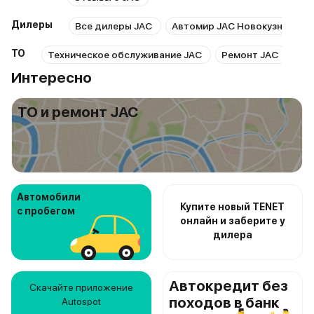
Дилеры
Все дилеры JAC
Автомир JAC Новокузнецк
ТО
Техническое обслуживание JAC
Ремонт JAC
Рем
Интересно
ТО и ремонт JAC
Автомобили
Купите новый TENET
с пробегом
онлайн и заберите у
дилера
Автокредит без
Скачайте приложение
походов в банк
Autospot