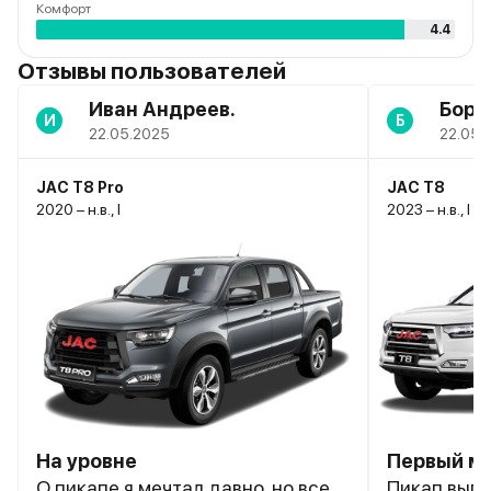
Комфорт
4.4
Отзывы пользователей
Иван Андреев.
Бори
И
Б
22.05.2025
22.05.
JAC T8 Pro
JAC T8
2020 – н.в., I
2023 – н.в., I
На уровне
Первый мо
О пикапе я мечтал давно, но все
Пикап выгл