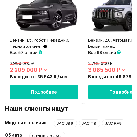
Бензин, 1.5, Робот, Передний,
Бензин, 2.0, Автомат, П
Черный жемчуг
Белый глянец
Все 57 опций
Все 69 опций
2 909 000 ₽
3 765 500 ₽
2 209 000 ₽
3 065 500 ₽
В кредит от 35 943 ₽ / мес.
В кредит от 49 879 ₽ 
Подробнее
Подробнее
Наши клиенты ищут
Модели в наличии
JAC JS6
JAC T9
JAC RF8
JA
Об авто
Отзывы о JAC