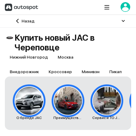
Главная
Назад
Купить новый JAC в
Череповце
Нижний Новгород
Москва
Внедорожник
Кроссовер
Минивэн
Пикап
О бренде JAC
Преимущества автомобилей JAC
Сервис и ТО JAC
К