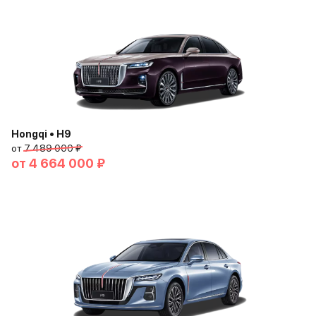
Hongqi • H9
от
7 489 000 ₽
от
4 664 000 ₽