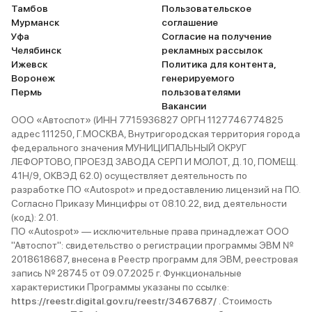
Тамбов
Пользовательское
Мурманск
соглашение
Уфа
Согласие на получение
Челябинск
рекламных рассылок
Ижевск
Политика для контента,
Воронеж
генерируемого
Пермь
пользователями
Вакансии
ООО «Автоспот» (ИНН 7715936827 ОРГН 1127746774825
адрес 111250, Г.МОСКВА, Внутригородская территория города
федерального значения МУНИЦИПАЛЬНЫЙ ОКРУГ
ЛЕФОРТОВО, ПРОЕЗД ЗАВОДА СЕРП И МОЛОТ, Д. 10, ПОМЕЩ.
41Н/9, ОКВЭД 62.0) осуществляет деятельность по
разработке ПО «Autospot» и предоставлению лицензий на ПО.
Согласно Приказу Минцифры от 08.10.22, вид деятельности
(код): 2.01.
ПО «Autospot» — исключительные права принадлежат ООО
"Автоспот": свидетельство о регистрации программы ЭВМ №
2018618687, внесена в Реестр программ для ЭВМ, реестровая
запись № 28745 от 09.07.2025 г. Функциональные
характеристики Программы указаны по ссылке:
https://reestr.digital.gov.ru/reestr/3467687/
. Стоимость