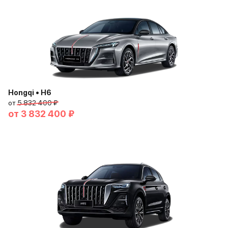
Hongqi • H6
от
5 832 400 ₽
от
3 832 400 ₽