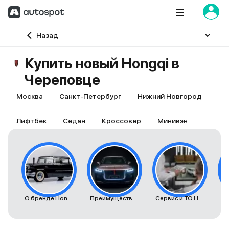
Главная
Назад
Купить новый Hongqi в
Череповце
Москва
Санкт-Петербург
Нижний Новгород
Лифтбек
Седан
Кроссовер
Минивэн
О бренде Hongqi
Преимущества автомобилей Hongqi
Сервис и ТО Hongqi
К