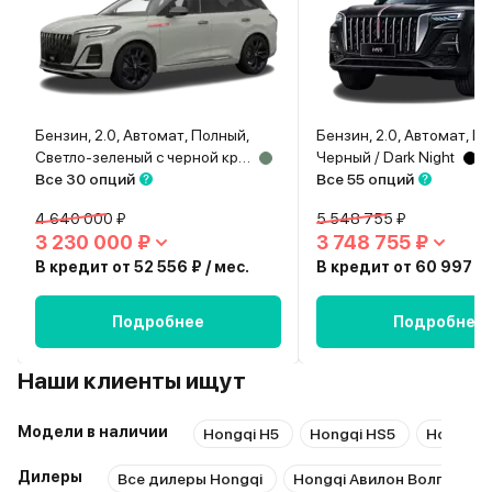
Бензин, 2.0, Автомат, Полный,
Бензин, 2.0, Автомат, П
Светло-зеленый с черной крышей / Light Green + Black roof
Черный / Dark Night
Все 30 опций
Все 55 опций
4 640 000 ₽
5 548 755 ₽
3 230 000 ₽
3 748 755 ₽
В кредит от 52 556 ₽ / мес.
В кредит от 60 997 ₽ 
Подробнее
Подробнее
Наши клиенты ищут
Модели в наличии
Hongqi H5
Hongqi HS5
Hongqi 
Дилеры
Все дилеры Hongqi
Hongqi Авилон Волгоград