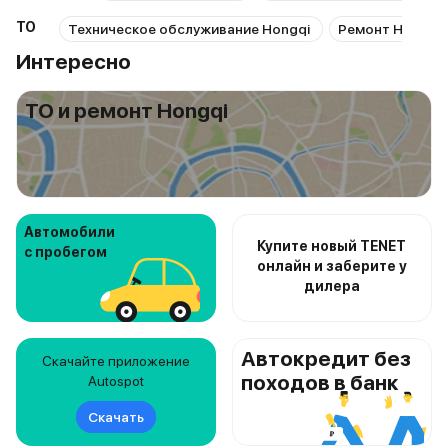
ТО
Техническое обслуживание Hongqi
Ремонт Hongqi
Интересно
ТО и ремонт Hongqi
Автомобили
Купите новый TENET
с пробегом
онлайн и заберите у
дилера
Автокредит без
Скачайте приложение
походов в банк
Autospot
Скачать