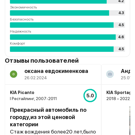
4.2
Экономичность
4.3
Безопасность
4.5
Надежность
4.6
Комфорт
4.5
Отзывы пользователей
оксана евдокименкова
Андр
26.02.2024
25.01.
KIA Picanto
KIA Sportage
5.0
I Рестайлинг, 2007-2011
2018 – 2022, I
Прекрасный автомобиль по
городу,из этой ценовой
категории
Стаж вождения более20 лет,было