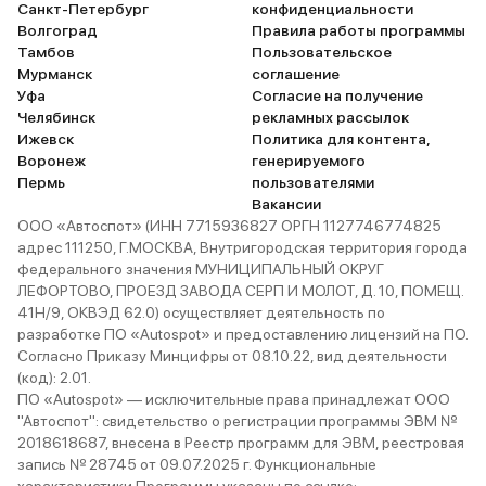
Санкт-Петербург
конфиденциальности
нее забыла
Волгоград
Правила работы программы
постоянным
Тамбов
Пользовательское
контроль слепых 
Мурманск
соглашение
крыша созд
Уфа
Согласие на получение
особую атм
Челябинск
рекламных рассылок
Ижевск
Политика для контента,
реальный от
Воронеж
генерируемого
(зимний город). Из недо
Пермь
пользователями
жестковата
Вакансии
причин счита
ООО «Автоспот» (ИНН 7715936827 ОРГН 1127746774825
дисков, од
адрес 111250, Г.МОСКВА, Внутригородская территория города
федерального значения МУНИЦИПАЛЬНЫЙ ОКРУГ
отрабатыв
ЛЕФОРТОВО, ПРОЕЗД ЗАВОДА СЕРП И МОЛОТ, Д. 10, ПОМЕЩ.
достойно, 
41Н/9, ОКВЭД 62.0) осуществляет деятельность по
- не всегд
разработке ПО «Autospot» и предоставлению лицензий на ПО.
датчик дож
Согласно Приказу Минцифры от 08.10.22, вид деятельности
регулировк
(код): 2.01.
ПО «Autospot» — исключительные права принадлежат ООО
чувствител
"Автоспот": свидетельство о регистрации программы ЭВМ №
сложно най
2018618687, внесена в Реестр программ для ЭВМ, реестровая
пороги не
запись № 28745 от 09.07.2025 г. Функциональные
загрязнения