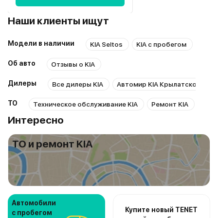
Наши клиенты ищут
Модели в наличии
KIA Seltos
KIA с пробегом
Об авто
Отзывы о KIA
Дилеры
Все дилеры KIA
Автомир KIA Крылатское
А
ТО
Техническое обслуживание KIA
Ремонт KIA
Ремо
Интересно
ТО и ремонт KIA
Автомобили
Купите новый TENET
с пробегом