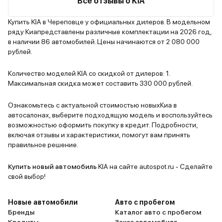
Все отзывы о KIA
поменяла и колодки.И она меня
реакция на
не подводит.Если и буду менять
без затупо
Купить KIA в Череповце у официальных дилеров. В модельном
ряду Киапредставлены различные комплектации на 2026 год,
только на такую просто поновей
Классичес
в наличии 86 автомобилей. Цены начинаются от 2 080 000
уже в новом кузове,и никакая
автомат п
рублей.
другая не нужна.Еще за эту цену
адекватно,
смотрю сколько хозяев было у
горной мес
Количество моделей KIA со скидкой от дилеров: 1.
других моделей,во многих как
адаптируе
Максимальная скидка может составить 330 000 рублей.
минимум4-5,а в этой 1-2,особо
спуски. На
расставаться с малышкой не
на снегу в
Ознакомьтесь с актуальной стоимостью новыхКиа в
автосалонах, выберите подходящую модель и воспользуйтесь
хотят. Так что всем советую.
даже без п
возможностью оформить покупку в кредит. Подробности,
подключени
включая отзывы и характеристики, помогут вам принять
автоматика
правильное решение.
менее слаж
тяжелых ус
Купить новый автомобиль
KIA на сайте autospot.ru - Сделайте
маловато, 
свой выбор!
имеется (4
дальнего с
Новые автомобили
Авто с пробегом
изумительн
Бренды
Каталог авто с пробегом