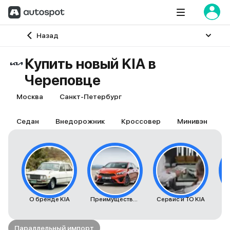
Главная
Назад
Купить новый KIA в
Череповце
Москва
Санкт-Петербург
Седан
Внедорожник
Кроссовер
Минивэн
О бренде KIA
Преимущества автомобилей KIA
Сервис и ТО KIA
К
Параллельный импорт