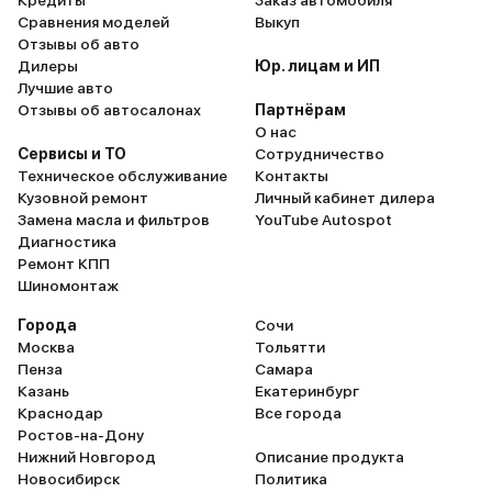
Кредиты
Заказ автомобиля
LED (единс
Сравнения моделей
Выкуп
подсветки 
Отзывы об авто
включенны
Дилеры
Юр. лицам и ИП
обочина ос
Лучшие авто
Помощники 
Отзывы об автосалонах
Партнёрам
О нас
индикатор 
Сервисы и ТО
Сотрудничество
адаптивный
Техническое обслуживание
Контакты
предотвра
Кузовной ремонт
Личный кабинет дилера
наезда на 
Замена масла и фильтров
YouTube Autospot
автоматиче
Диагностика
Ремонт КПП
работают н
Шиномонтаж
корректно.
ими постоя
Города
Сочи
примеру, автопарковку
Москва
Тольятти
Пенза
Самара
использова
Казань
Екатеринбург
время эксплуата
Краснодар
Все города
жены этот 
Ростов-на-Дону
намного бо
Нижний Новгород
Описание продукта
но и она в
Новосибирск
Политика