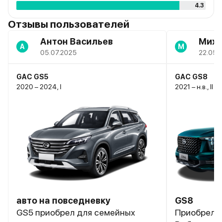
4.3
Отзывы пользователей
Антон Васильев
Мих
А
М
05.07.2025
22.05.
GAC GS5
GAC GS8
2020 – 2024, I
2021 – н.в., II
авто на повседневку
GS8
GS5 приобрел для семейных
Приобрел с