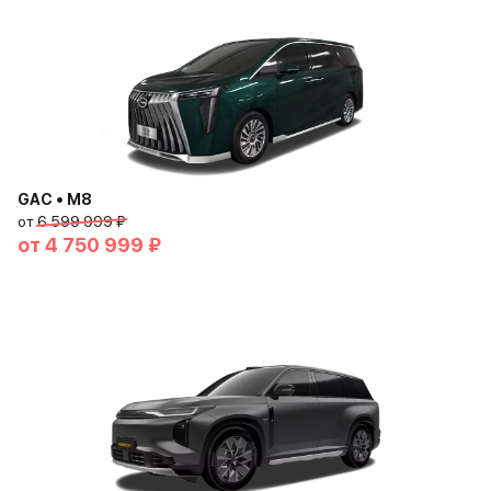
GAC • M8
от
6 599 999 ₽
от
4 750 999 ₽