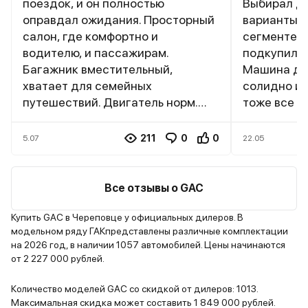
поездок, и он полностью
Выбирал до
оправдал ожидания. Просторный
варианты в
салон, где комфортно и
сегменте, 
водителю, и пассажирам.
подкупил с
Багажник вместительный,
Машина де
хватает для семейных
солидно и 
путешествий. Двигатель норм.
тоже все н
Подвеска настроена комфортно,
просторны
неровности отрабатывает
приятные н
211
0
0
5.07
22.05
хорошо. Оснащение богатое
понравила
даже в базовой комплектации.. За
система вс
время эксплуатации никаких
и работает
Все отзывы о GAC
серьезных проблем не возникало.
Шумоизоляц
Для семейного использования –
тихо даже 
Купить GAC в Череповце у официальных дилеров. В
модельном ряду ГАКпредставлены различные комплектации
отличный вариант по
По ходовым
на 2026 год, в наличии 1057 автомобилей. Цены начинаются
соотношению цена/качество.
сложно ска
от 2 227 000 рублей.
конкретное
Но первые 
Количество моделей GAC со скидкой от дилеров: 1013.
положитель
Максимальная скидка может составить 1 849 000 рублей.