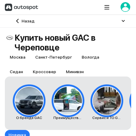
Главная
Назад
Купить новый GAC в
Череповце
Москва
Санкт-Петербург
Вологда
Седан
Кроссовер
Минивэн
О бренде GAC
Преимущества автомобилей GAC
Сервис и ТО GAC
К
Новинка