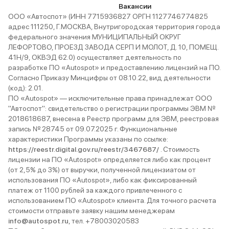
Вакансии
ООО «Автоспот» (ИНН 7715936827 ОРГН 1127746774825
адрес 111250, Г.МОСКВА, Внутригородская территория города
федерального значения МУНИЦИПАЛЬНЫЙ ОКРУГ
ЛЕФОРТОВО, ПРОЕЗД ЗАВОДА СЕРП И МОЛОТ, Д. 10, ПОМЕЩ.
41Н/9, ОКВЭД 62.0) осуществляет деятельность по
разработке ПО «Autospot» и предоставлению лицензий на ПО.
Согласно Приказу Минцифры от 08.10.22, вид деятельности
(код): 2.01.
ПО «Autospot» — исключительные права принадлежат ООО
"Автоспот": свидетельство о регистрации программы ЭВМ №
2018618687, внесена в Реестр программ для ЭВМ, реестровая
запись № 28745 от 09.07.2025 г. Функциональные
характеристики Программы указаны по ссылке:
https://reestr.digital.gov.ru/reestr/3467687/
. Стоимость
лицензии на ПО «Autospot» определяется либо как процент
(от 2,5% до 3%) от выручки, полученной лицензиатом от
использования ПО «Autospot», либо как фиксированный
платеж от 1100 рублей за каждого привлеченного с
использованием ПО «Autospot» клиента. Для точного расчета
стоимости отправьте заявку нашим менеджерам
info@autospot.ru
, тел. +78003020583