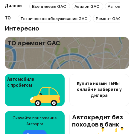
Дилеры
Все дилеры GAC
Авилон GAC
Автополе G
ТО
Техническое обслуживание GAC
Ремонт GAC
Р
Интересно
ТО и ремонт GAC
Автомобили
Купите новый TENET
с пробегом
онлайн и заберите у
дилера
Автокредит без
Скачайте приложение
походов в банк
Autospot