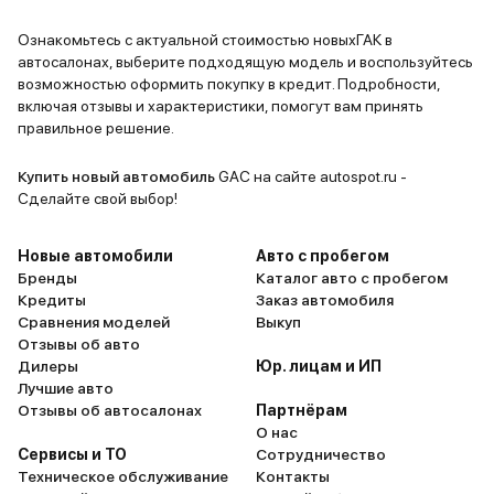
тяговитый,
работает п
Ознакомьтесь с актуальной стоимостью новыхГАК в
автосалонах, выберите подходящую модель и воспользуйтесь
доволен по
возможностью оформить покупку в кредит. Подробности,
GS8 будет 
включая отзывы и характеристики, помогут вам принять
дальше. Бу
правильное решение.
впечатлени
эксплуатац
Купить новый автомобиль
GAC на сайте autospot.ru -
Сделайте свой выбор!
Новые автомобили
Авто с пробегом
Бренды
Каталог авто с пробегом
Кредиты
Заказ автомобиля
Сравнения моделей
Выкуп
Отзывы об авто
Дилеры
Юр. лицам и ИП
Лучшие авто
Отзывы об автосалонах
Партнёрам
О нас
Сервисы и ТО
Сотрудничество
Техническое обслуживание
Контакты